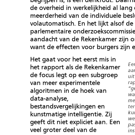
de overheid in werkelijkheid al lang
meerderheid van de individuele besl
volautomatisch. En het lijkt alsof de
parlementaire onderzoekscommissie
aandacht van de Rekenkamer zijn o
want de effecten voor burgers zijn
Het gaat voor het eerst mis in
Ee
het rapport als de Rekenkamer
aa
de focus legt op een subgroep
uit
van meer experimentele
ra
“g
algoritmen in de hoek van
wa
data-analyse,
me
bestandsvergelijkingen en
te
ku
kunstmatige intelligentie. Zij
we
geeft dit niet expliciet aan. Een
pa
veel groter deel van de
in