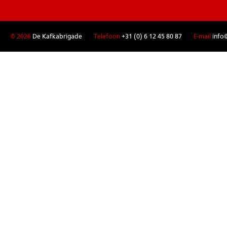
© 2026
De Kafkabrigade
Telefoon
+31 (0) 6 12 45 80 87
E-mail
info